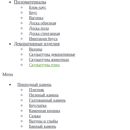
Пиломатериалы
Блок-хаус
Брус
Вагонка
Доска обрезная
Доска пола
Доска строганная
Имитация бруса
Декоративные изделия
Вазоны
Скульптуры декоративные
Скульптуры животных
Скульптуры птиц
Menu
Природный камень
Плитняк
Пиленый камень
Галтованный камень
Брусчатка
Каменная крошка
Галька
Валуны и глыбы
Банный камень