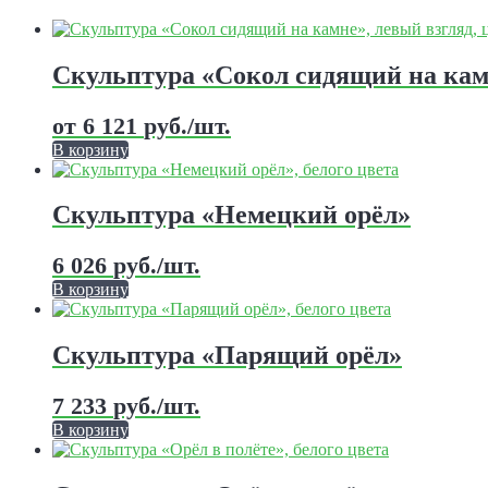
Скульптура «Сокол сидящий на ка
от
6 121
руб.
/шт.
В корзину
Этот
товар
имеет
Скульптура «Немецкий орёл»
несколько
вариаций.
6 026
руб.
/шт.
Опции
можно
В корзину
выбрать
Этот
на
товар
странице
имеет
Скульптура «Парящий орёл»
товара.
несколько
вариаций.
7 233
руб.
/шт.
Опции
можно
В корзину
выбрать
Этот
на
товар
странице
имеет