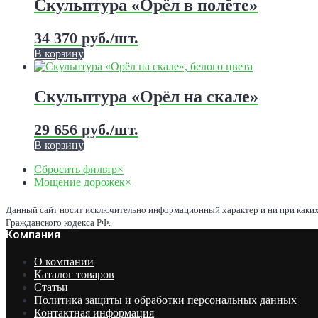
Скульптура «Орёл в полёте»
товара.
несколько
вариаций.
34 370
руб.
/шт.
Опции
можно
В корзину
выбрать
Этот
на
товар
странице
имеет
Скульптура «Орёл на скале»
товара.
несколько
вариаций.
29 656
руб.
/шт.
Опции
можно
В корзину
выбрать
Этот
на
Сбросить фильтр
×
товар
странице
Мощение дорожек
×
имеет
товара.
несколько
вариаций.
Данный сайт носит исключительно информационный характер и ни при каких
Опции
Гражданского кодекса РФ.
Компания
можно
выбрать
на
О компании
странице
Каталог товаров
товара.
Статьи
Политика защиты и обработки персональных данных
Контактная информация