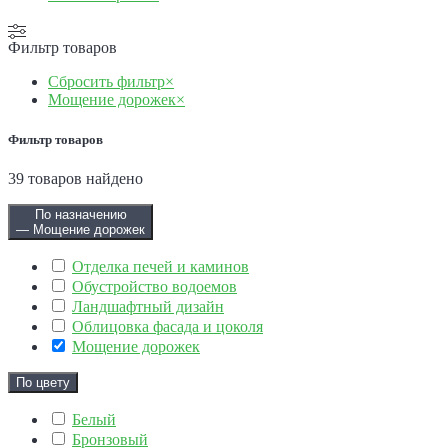
Фильтр товаров
Сбросить фильтр
×
Мощение дорожек
×
Фильтр товаров
39
товаров найдено
По назначению
— Мощение дорожек
Отделка печей и каминов
Обустройство водоемов
Ландшафтный дизайн
Облицовка фасада и цоколя
Мощение дорожек
По цвету
Белый
Бронзовый