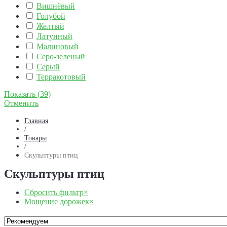
Вишнёвый
Голубой
Желтый
Латунный
Малиновый
Серо-зеленый
Серый
Терракотовый
Показать
(
39
)
Отменить
Главная
/
Товары
/
Скульптуры птиц
Скульптуры птиц
Сбросить фильтр
×
Мощение дорожек
×