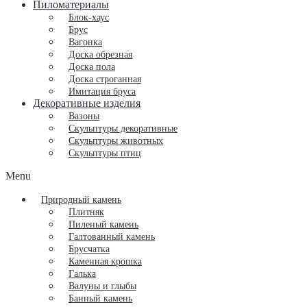
Пиломатериалы
Блок-хаус
Брус
Вагонка
Доска обрезная
Доска пола
Доска строганная
Имитация бруса
Декоративные изделия
Вазоны
Скульптуры декоративные
Скульптуры животных
Скульптуры птиц
Menu
Природный камень
Плитняк
Пиленый камень
Галтованный камень
Брусчатка
Каменная крошка
Галька
Валуны и глыбы
Банный камень