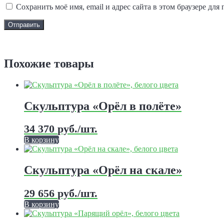
Сохранить моё имя, email и адрес сайта в этом браузере д
Задать вопрос
Похожие товары
Скульптура «Орёл в полёте»
34 370
руб.
/шт.
В корзину
Этот
товар
имеет
Скульптура «Орёл на скале»
несколько
вариаций.
29 656
руб.
/шт.
Опции
можно
В корзину
выбрать
Этот
на
товар