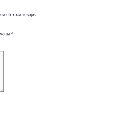
м об этом товаре.
ечены
*