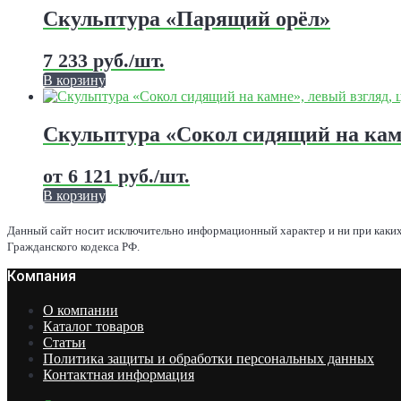
странице
имеет
Скульптура «Парящий орёл»
товара.
несколько
вариаций.
7 233
руб.
/шт.
Опции
можно
В корзину
выбрать
Этот
на
товар
странице
имеет
Скульптура «Сокол сидящий на ка
товара.
несколько
вариаций.
от
6 121
руб.
/шт.
Опции
можно
В корзину
выбрать
Этот
на
товар
Данный сайт носит исключительно информационный характер и ни при каких
странице
имеет
Гражданского кодекса РФ.
товара.
несколько
Компания
вариаций.
Опции
можно
О компании
выбрать
Каталог товаров
на
Статьи
странице
Политика защиты и обработки персональных данных
товара.
Контактная информация