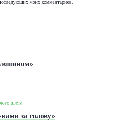
ля последующих моих комментариев.
кувшином»
ками за голову»