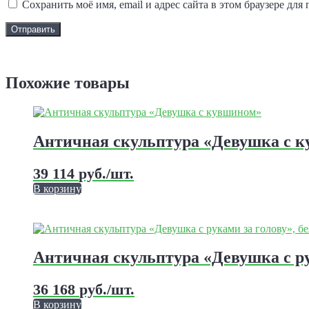
Сохранить моё имя, email и адрес сайта в этом браузере д
Задать вопрос
Похожие товары
Этот
товар
имеет
Античная скульптура «Девушка с 
несколько
вариаций.
39 114
руб.
/шт.
Опции
можно
В корзину
выбрать
на
странице
Этот
товара.
товар
имеет
Античная скульптура «Девушка с ру
несколько
вариаций.
36 168
руб.
/шт.
Опции
можно
В корзину