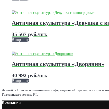
выбрать
на
странице
Этот
товара.
товар
имеет
Античная скульптура «Девушка с в
несколько
вариаций.
35 567
руб.
/шт.
Опции
можно
В корзину
выбрать
на
странице
Этот
товара.
товар
имеет
Античная скульптура «Дворянин»
несколько
вариаций.
40 992
руб.
/шт.
Опции
можно
В корзину
выбрать
на
Данный сайт носит исключительно информационный характер и ни при каких
странице
Гражданского кодекса РФ.
товара.
Компания