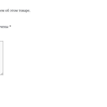
м об этом товаре.
ечены
*