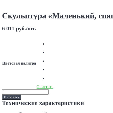
Скульптура «Маленький, спя
6 011
руб.
/шт.
Цветовая палитра
Очистить
Количество
Скульптура
В корзину
«Маленький,
Технические характеристики
спящий
ангел»