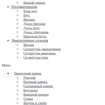
Банный камень
Пиломатериалы
Блок-хаус
Брус
Вагонка
Доска обрезная
Доска пола
Доска строганная
Имитация бруса
Декоративные изделия
Вазоны
Скульптуры декоративные
Скульптуры животных
Скульптуры птиц
Menu
Природный камень
Плитняк
Пиленый камень
Галтованный камень
Брусчатка
Каменная крошка
Галька
Валуны и глыбы