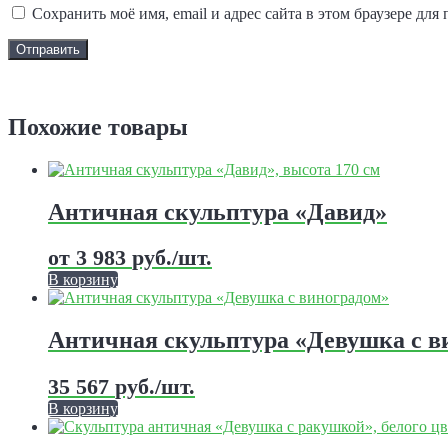
Сохранить моё имя, email и адрес сайта в этом браузере д
Задать вопрос
Похожие товары
Античная скульптура «Давид»
от
3 983
руб.
/шт.
В корзину
Этот
товар
имеет
Античная скульптура «Девушка с в
несколько
вариаций.
35 567
руб.
/шт.
Опции
можно
В корзину
выбрать
Этот
на
товар