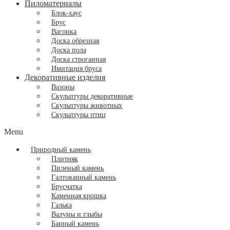
Пиломатериалы
Блок-хаус
Брус
Вагонка
Доска обрезная
Доска пола
Доска строганная
Имитация бруса
Декоративные изделия
Вазоны
Скульптуры декоративные
Скульптуры животных
Скульптуры птиц
Menu
Природный камень
Плитняк
Пиленый камень
Галтованный камень
Брусчатка
Каменная крошка
Галька
Валуны и глыбы
Банный камень