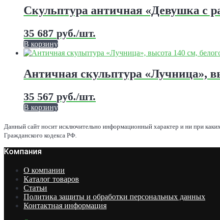
странице
имеет
Скульптура античная «Девушка с 
товара.
несколько
вариаций.
35 687
руб.
/шт.
Опции
можно
В корзину
выбрать
Этот
на
товар
странице
имеет
Античная скульптура «Лучница», в
товара.
несколько
вариаций.
35 567
руб.
/шт.
Опции
можно
В корзину
выбрать
Этот
на
товар
Данный сайт носит исключительно информационный характер и ни при каких
странице
имеет
Гражданского кодекса РФ.
товара.
несколько
Компания
вариаций.
Опции
можно
О компании
выбрать
Каталог товаров
на
Статьи
странице
Политика защиты и обработки персональных данных
товара.
Контактная информация