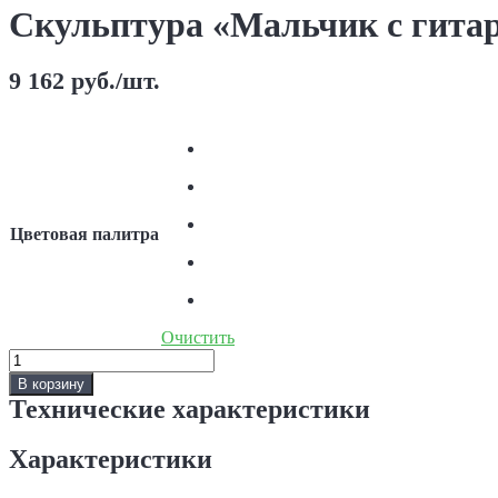
Скульптура «Мальчик с гита
9 162
руб.
/шт.
Цветовая палитра
Очистить
Количество
Скульптура
В корзину
«Мальчик
Технические характеристики
с
гитарой»
Характеристики