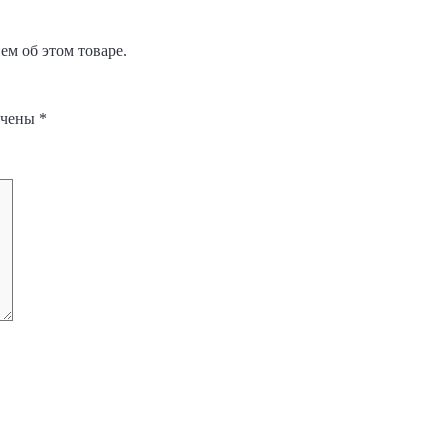
м об этом товаре.
ечены
*