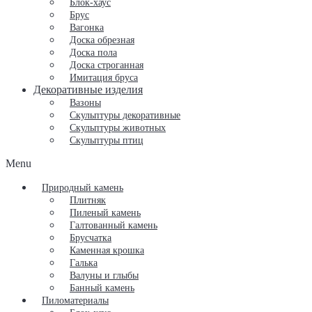
Блок-хаус
Брус
Вагонка
Доска обрезная
Доска пола
Доска строганная
Имитация бруса
Декоративные изделия
Вазоны
Скульптуры декоративные
Скульптуры животных
Скульптуры птиц
Menu
Природный камень
Плитняк
Пиленый камень
Галтованный камень
Брусчатка
Каменная крошка
Галька
Валуны и глыбы
Банный камень
Пиломатериалы