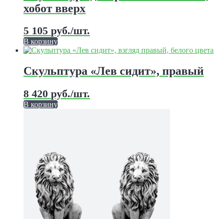
хобот вверх
5 105
руб.
/шт.
В корзину
Этот
товар
имеет
Скульптура «Лев сидит», правый
несколько
вариаций.
8 420
руб.
/шт.
Опции
можно
В корзину
выбрать
Этот
на
товар
странице
имеет
товара.
несколько
вариаций.
Опции
можно
выбрать
на
странице
товара.