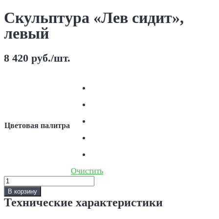
Скульптура «Лев сидит»,
левый
8 420
руб.
/шт.
Цветовая палитра
Очистить
Количество
Скульптура
В корзину
«Лев
Технические характеристики
сидит»,
левый