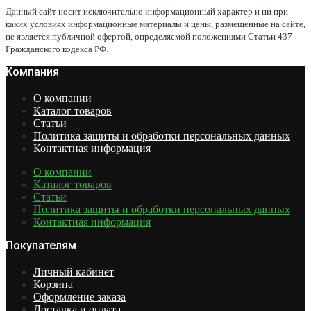
товар
Данный сайт носит исключительно информационный характер и ни при
имеет
каких условиях информационные материалы и цены, размещенные на сайте,
несколько
не является публичной офертой, определяемой положениями Статьи 437
вариаций.
Гражданского кодекса РФ.
Опции
Компания
можно
выбрать
на
О компании
странице
Каталог товаров
товара.
Статьи
Политика защиты и обработки персональных данных
Контактная информация
О компании
Каталог товаров
Статьи
Политика защиты и обработки персональных данных
Контактная информация
Покупателям
Личный кабинет
Корзина
Оформление заказа
Доставка и оплата