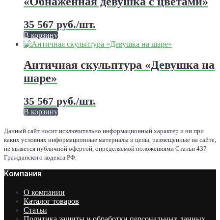
«Обнаженная девушка с цветами»
Опции
можно
выбрать
35 567
руб.
/шт.
на
В корзину
странице
Этот
товара.
товар
имеет
Античная скульптура «Девушка на
несколько
шаре»
вариаций.
Опции
можно
35 567
руб.
/шт.
выбрать
В корзину
на
Этот
странице
товар
Данный сайт носит исключительно информационный характер и ни при
товара.
имеет
каких условиях информационные материалы и цены, размещенные на сайте,
несколько
не является публичной офертой, определяемой положениями Статьи 437
вариаций.
Гражданского кодекса РФ.
Опции
Компания
можно
выбрать
на
О компании
странице
Каталог товаров
товара.
Статьи
Политика защиты и обработки персональных данных