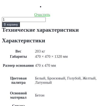
Очистить
Количество
Скульптура
В корзину
античная
Технические характеристики
«Девушка
с
Характеристики
цветами»
Вес
203 кг
Габариты
470 × 470 × 1320 мм
Размер основания
470 x 470 мм
Цветовая
Белый, Бронзовый, Голубой, Желтый,
палитра
Латунный
Основной
Бетон
материал
Страна