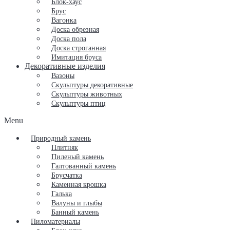
Блок-хаус
Брус
Вагонка
Доска обрезная
Доска пола
Доска строганная
Имитация бруса
Декоративные изделия
Вазоны
Скульптуры декоративные
Скульптуры животных
Скульптуры птиц
Menu
Природный камень
Плитняк
Пиленый камень
Галтованный камень
Брусчатка
Каменная крошка
Галька
Валуны и глыбы
Банный камень
Пиломатериалы