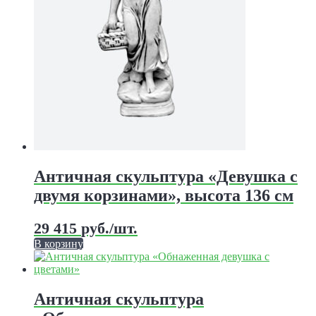
странице
товара.
Античная скульптура «Девушка с
двумя корзинами», высота 136 см
29 415
руб.
/шт.
В корзину
Этот
товар
имеет
несколько
Античная скульптура
вариаций.